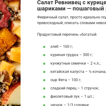
Салат Ревнивец с куриц
шариками — пошаговый 
Фееричный салат, просто идеально по
превосходный, описать словами нево
Продуктовый перечень «богатый:
хлеб – 160 г;
куриная грудка – 300 г;
кунжутные семечки – 2 ч.л.;
китайская капуста – ½ кочана;
сыр Фета – 100 г;
сладкий перец – 1 стручок;
фиолетовый лук – 1 шт.;
чеснок – 1/3 головки;