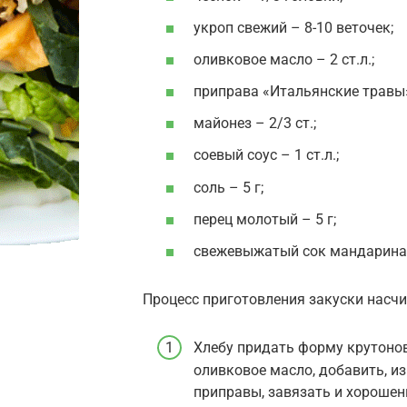
укроп свежий – 8-10 веточек;
оливковое масло – 2 ст.л.;
приправа «Итальянские травы»-
майонез – 2/3 ст.;
соевый соус – 1 ст.л.;
соль – 5 г;
перец молотый – 5 г;
свежевыжатый сок мандарина –
Процесс приготовления закуски насчи
Хлебу придать форму крутоно
оливковое масло, добавить, и
приправы, завязать и хорошен