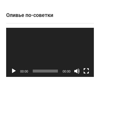
Оливье по-советки
Видеоплеер
00:00
00:00