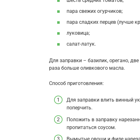
шесть средних томатов;
пара свежих огурчиков;
пара сладких перцев (лучше к
луковица;
салат-латук.
Для заправки – базилик, орегано, две
раза больше оливкового масла.
Способ приготовления:
Для заправки влить винный укс
поперчить.
Положить в заправку нарезан
пропитаться соусом.
Вымытые овощи и филе нареза