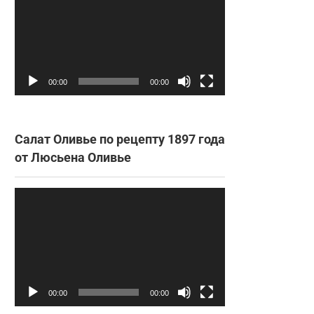
00:00
00:00
Салат Оливье по рецепту 1897 года
от Люсьена Оливье
Видеоплеер
00:00
00:00