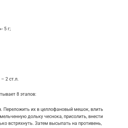
 5 г;
 2 ст.л.
тывает 8 этапов:
в. Переложить их в целлофановый мешок, влить
змельченную дольку чеснока, присолить, внести
ько встряхнуть. Затем высыпать на противень,