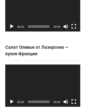
00:00
00:00
Салат Оливье от Лазерсона —
кухня Франции
Видеоплеер
00:00
00:00