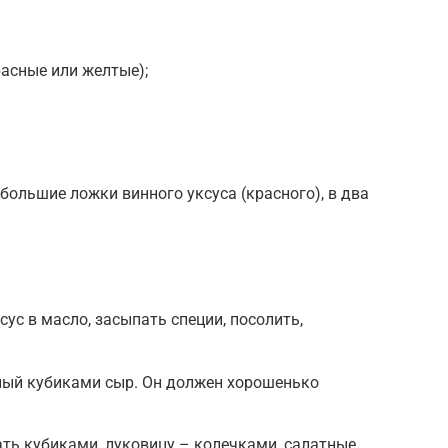
расные или желтые);
 большие ложки винного уксуса (красного), в два
ус в масло, засыпать специи, посолить,
ный кубиками сыр. Он должен хорошенько
ть кубиками, луковицу – колечками, салатные