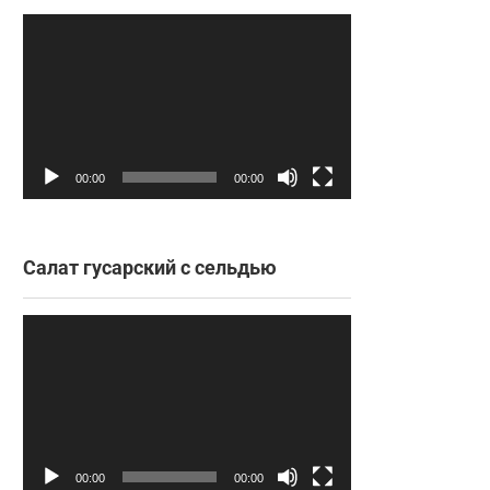
Видеоплеер
00:00
00:00
Салат гусарский с сельдью
Видеоплеер
00:00
00:00