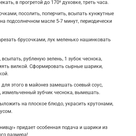
кать, в прогретой до 170⁰ духовке, треть часа.
очками, посолить, поперчить, всыпать кунжутные
на подсолнечном масле 5-7 минут, периодически
арезать брусочками, лук меленько нашинковать
всыпать, рубленую зелень, 1 зубок чеснока,
змять вилкой. Сформировать сырные шарики,
кой.
 для этого в майонез замешать соевый соус,
 измельченный зубчик чеснока, вымешать.
ыложить на плоское блюдо, украсить крутонами,
усом.
нивцу» придает особенная подача и шарики из
го размера!